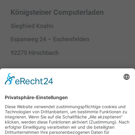
Königsteiner Computerladen
Siegfried Knahn
Espanweg 24 – Eschenfelden
92275 Hirschbach
Kontaktdaten:
Web: www.koenigsteiner-
computerladen.de
Mail: computerladen@knahn.de
Phone: 01577 9599992