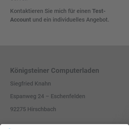
Kontaktieren Sie mich für einen
Test-
Account
und ein individuelles Angebot.
Königsteiner Computerladen
Siegfried Knahn
Espanweg 24 – Eschenfelden
92275 Hirschbach