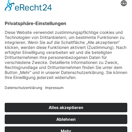
Kontaktdaten:
Web: www.koenigsteiner-
computerladen.de
Mail: computerladen@knahn.de
Phone: 01577 9599992
Links:
Kontakt
Impressum
Datenschutz
Cookie-Einstellungen