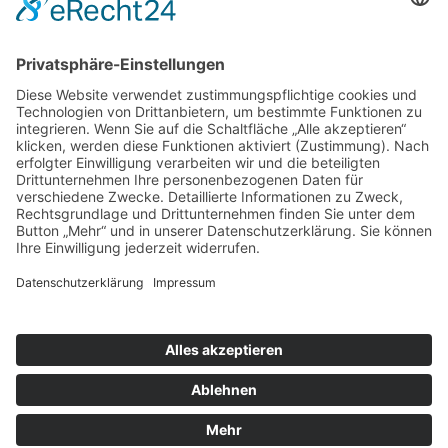
Web: www.koenigsteiner-
computerladen.de
Mail: computerladen@knahn.de
Phone: 01577 9599992
Links:
Kontakt
Impressum
Datenschutz
Cookie-Einstellungen
Copyright 2023 by Königsteiner Computerladen