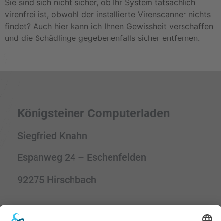
Sie sind sich nicht sicher, ob Ihr System tatsächlich
virenfrei ist, obwohl der installierte Virenscanner nichts
findet? Auch hier kann ich Ihnen Gewissheit verschaffen
und die Schädlinge gegebenenfalls sicher entfernen.
Königsteiner Computerladen
Siegfried Knahn
Espanweg 24 – Eschenfelden
92275 Hirschbach
Kontaktdaten: